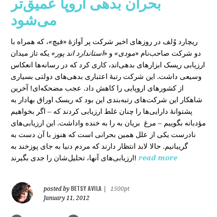
بحران بدهی اروپا عمیق‌تر
می‌شود
، که همراه با
»
در روزهای اخیر شرکت پر آوازۀ «فیچ
ریچارد وُلف
دو شرکت صاحب‌نام «
مودی»
و «
استاندارد اند پور»
یکه‌ تاز میدان
ارزیابی ریسک ابزارهای بدهی‌اند، کاری کرد که در رسانه‌ها انعکاس
وسیعی داشت. این شرکت رتبۀ اعتباری بدهی‌های دولتی بسیاری
از کشورهای اروپایی را کاهش داد. عجب مضحکه‌ای! آخرین
شاهکار این شرکت‌های رتبه‌بندی این بود که ریسک‌ اوراق بهادار به
پشتوانۀ دارایی‌‌ها را چنان غلط ارزیابی کردند که – اگر بخواهیم
مؤدبانه بگوییم – مرغ بریان به را به خنده واداشت. این ارزیابی‌های
نادرست یکی از علل همین بحرانی است که هنوز با آن دست به
گریبانیم. حالا لابد انتظار دارند که مردم دنیا به جای پوزخند به
ارزیابی‌های آنها، تحلیل‌‌شان را جدی بگیرند!
read more
BETSY AVILA
posted by
|
1500pt
January 11, 2012