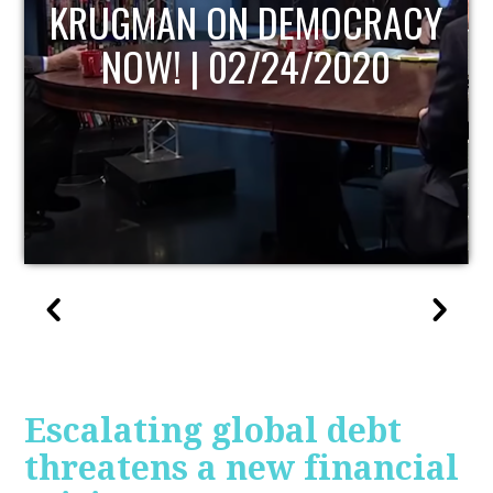
Y
UPDATE
Escalating global debt
threatens a new financial