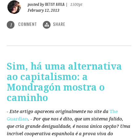
BETSY AVILA
posted by
|
1500pt
February 12, 2013
COMMENT
SHARE
1
Sim, há uma alternativa
ao capitalismo: a
Mondragón mostra o
caminho
- Este artigo apareceu originalmente no site da
The
Guardian
. -
Por que nos é dito, que um sistema falido,
que cria grande desigualdade, é nossa única opção? Uma
incrível cooperativa espanhola é a prova viva do