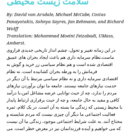
سلامت زیست محیطی
By: David van Arsdale, Michael McCabe, Costas
Panayotakis, Sohnya Sayres, Jan Rehmann, and Richard
Wolff
Translation: Mohammad Moeini Feizabadi, UMass,
Amherst.
در این زمانه تغییر و تحول، چشم انداز تاریخی جدیدی فراروی
ماست.نظام سرمایه داری هم باعث ایجاد بحران های عمیق
اقتصادی شده است و هم نظام سیاسی زر خرید و گوش به
فرمانش را به ورطه بحران کشانیده است. نه نظام
اقتصادی سرمایه داری و نه نظام سیاسی مرتبط با آن دیگر در
خدمت نیازهای جامعه نیستند. جامعه ما توان برآوردن نیازهای
مردم را ندارد، چه از حیث توانایی عرضه مشاغل امن،با درآمد
کافی و مفید به حال جامعه، و چه از حیث برقراری ارتباط پایدار
با محیط زیستی که زندگی ما بسته به آن است. در یک کلام، ثمره
فعالیت اجتماعی ما دیگر آن چیزی نیست که مردم شایسته و
محتاج آنند. به علت شرایط اجتماعی موجود، زندگی ما آن نیست
که می خواهیم و آینده فرزندانمان نیز در معرض خطر است. می