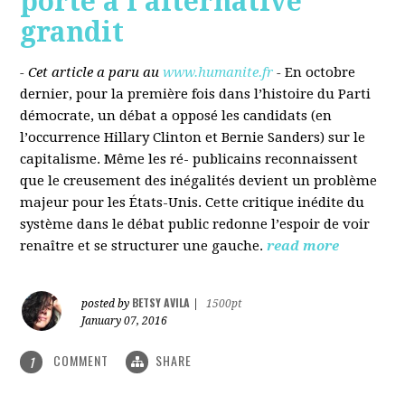
porté à l’alternative
grandit
- Cet article a paru au
www.humanite.fr
-
En octobre
dernier, pour la première fois dans l’histoire du Parti
démocrate, un débat a opposé les candidats (en
l’occurrence Hillary Clinton et Bernie Sanders) sur le
capitalisme. Même les ré- publicains reconnaissent
que le creusement des inégalités devient un problème
majeur pour les États-Unis. Cette critique inédite du
système dans le débat public redonne l’espoir de voir
renaître et se structurer une gauche.
read more
BETSY AVILA
posted by
|
1500pt
January 07, 2016
COMMENT
SHARE
1