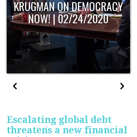
Y
UPDATE
Escalating global debt
threatens a new financial