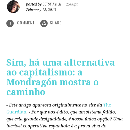
BETSY AVILA
posted by
|
1500pt
February 12, 2013
COMMENT
SHARE
1
Sim, há uma alternativa
ao capitalismo: a
Mondragón mostra o
caminho
- Este artigo apareceu originalmente no site da
The
Guardian
. -
Por que nos é dito, que um sistema falido,
que cria grande desigualdade, é nossa única opção? Uma
incrível cooperativa espanhola é a prova viva do