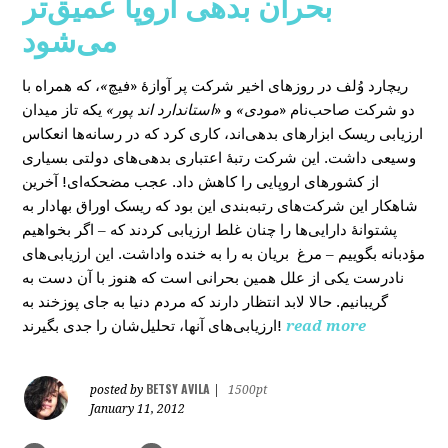
بحران بدهی اروپا عمیق‌تر
می‌شود
، که همراه با
»
در روزهای اخیر شرکت پر آوازۀ «فیچ
ریچارد وُلف
دو شرکت صاحب‌نام «
مودی»
و «
استاندارد اند پور»
یکه‌ تاز میدان
ارزیابی ریسک ابزارهای بدهی‌اند، کاری کرد که در رسانه‌ها انعکاس
وسیعی داشت. این شرکت رتبۀ اعتباری بدهی‌های دولتی بسیاری
از کشورهای اروپایی را کاهش داد. عجب مضحکه‌ای! آخرین
شاهکار این شرکت‌های رتبه‌بندی این بود که ریسک‌ اوراق بهادار به
پشتوانۀ دارایی‌‌ها را چنان غلط ارزیابی کردند که – اگر بخواهیم
مؤدبانه بگوییم – مرغ بریان به را به خنده واداشت. این ارزیابی‌های
نادرست یکی از علل همین بحرانی است که هنوز با آن دست به
گریبانیم. حالا لابد انتظار دارند که مردم دنیا به جای پوزخند به
ارزیابی‌های آنها، تحلیل‌‌شان را جدی بگیرند!
read more
BETSY AVILA
posted by
|
1500pt
January 11, 2012