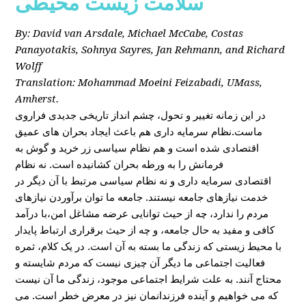
سلامت زیست محیطی
By: David van Arsdale, Michael McCabe, Costas
Panayotakis, Sohnya Sayres, Jan Rehmann, and Richard
Wolff
Translation: Mohammad Moeini Feizabadi, UMass,
Amherst.
در این زمانه تغییر و تحول، چشم انداز تاریخی جدیدی فراروی
ماست.نظام سرمایه داری هم باعث ایجاد بحران های عمیق
اقتصادی شده است و هم نظام سیاسی زر خرید و گوش به
فرمانش را به ورطه بحران کشانیده است. نه نظام
اقتصادی سرمایه داری و نه نظام سیاسی مرتبط با آن دیگر در
خدمت نیازهای جامعه نیستند. جامعه ما توان برآوردن نیازهای
مردم را ندارد، چه از حیث توانایی عرضه مشاغل امن،با درآمد
کافی و مفید به حال جامعه، و چه از حیث برقراری ارتباط پایدار
با محیط زیستی که زندگی ما بسته به آن است. در یک کلام، ثمره
فعالیت اجتماعی ما دیگر آن چیزی نیست که مردم شایسته و
محتاج آنند. به علت شرایط اجتماعی موجود، زندگی ما آن نیست
که می خواهیم و آینده فرزندانمان نیز در معرض خطر است. می