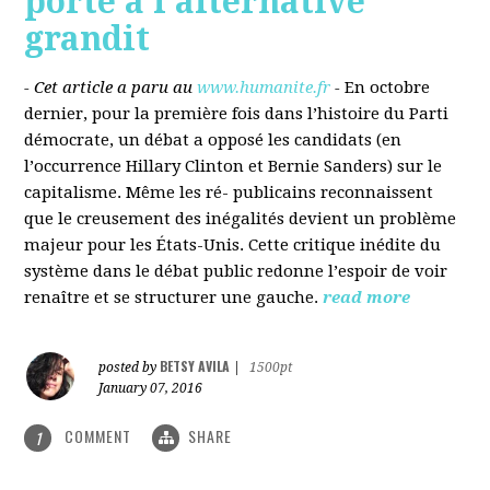
porté à l’alternative
grandit
- Cet article a paru au
www.humanite.fr
-
En octobre
dernier, pour la première fois dans l’histoire du Parti
démocrate, un débat a opposé les candidats (en
l’occurrence Hillary Clinton et Bernie Sanders) sur le
capitalisme. Même les ré- publicains reconnaissent
que le creusement des inégalités devient un problème
majeur pour les États-Unis. Cette critique inédite du
système dans le débat public redonne l’espoir de voir
renaître et se structurer une gauche.
read more
BETSY AVILA
posted by
|
1500pt
January 07, 2016
COMMENT
SHARE
1