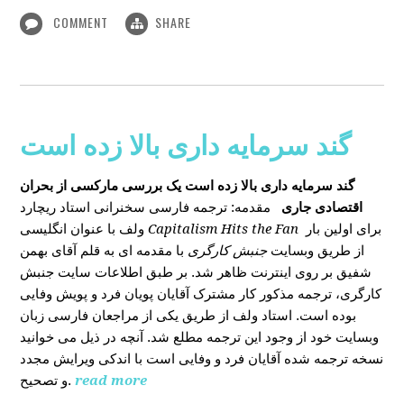
COMMENT
SHARE
گند سرمایه داری بالا زده است
گند سرمایه داری بالا زده است
یک بررسی مارکسی از بحران
اقتصادی جاری
مقدمه: ترجمه فارسی سخنرانی استاد ریچارد
ولف با عنوان انگلیسی
Capitalism Hits the Fan
برای اولین بار
از طریق وبسایت
جنبش کارگری
با مقدمه ای به قلم آقای بهمن
شفیق بر روی اینترنت ظاهر شد. بر طبق اطلاعات سایت جنبش
کارگری، ترجمه مذکور کار مشترک آقایان پویان فرد و پویش وفایی
بوده است. استاد ولف از طریق یکی از مراجعان فارسی زبان
وبسایت خود از وجود این ترجمه مطلع شد. آنچه در ذیل می خوانید
نسخه ترجمه شده آقایان فرد و وفایی است با اندکی ویرایش مجدد
و تصحیح.
read more