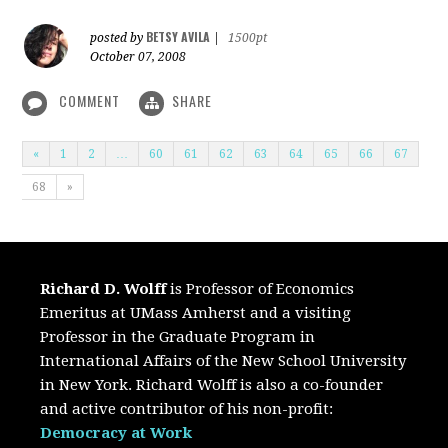
BETSY AVILA
posted by
|
1500pt
October 07, 2008
COMMENT
SHARE
«
1
2
…
60
61
62
63
64
65
66
67
68
»
Richard D. Wolff
is Professor of Economics
Emeritus at UMass Amherst and a visiting
Professor in the Graduate Program in
International Affairs of the New School University
in New York. Richard Wolff is also a co-founder
and active contributor of his non-profit:
Democracy at Work