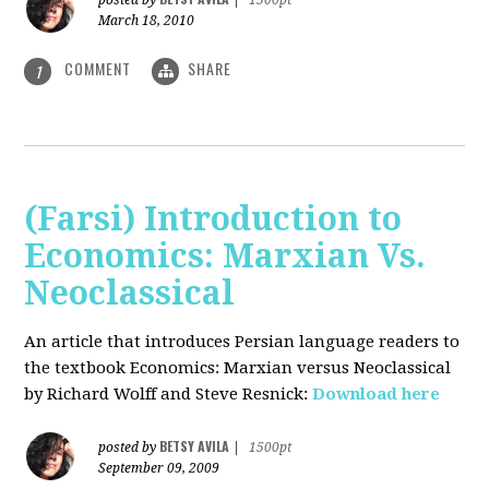
posted by
|
1500pt
March 18, 2010
COMMENT
SHARE
1
(Farsi) Introduction to
Economics: Marxian Vs.
Neoclassical
An article that introduces Persian language readers to
the textbook Economics: Marxian versus Neoclassical
by Richard Wolff and Steve Resnick:
Download here
BETSY AVILA
posted by
|
1500pt
September 09, 2009