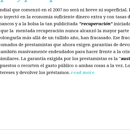
mundial que comenzó en el 2007 no será ni breve ni superficial
 inyectó en la economía suficiente dinero extra y con tasas d
ancos y a la bolsa la tan publicitada
"recuperación"
iniciad
s que la mentada recuperación nunca alcanzó la mayor parte 
olongarla más allá de un tullido año, han fracasado. Ese fra
 tomados de prestamistas que ahora exigen garantías de devol
también masivamente endeudados para hacer frente a la crisis
ilares. La garantía exigida por los prestamistas es la "
aus
uestos o recorten el gasto público o ambas cosas a la vez. 
tereses y devolver los préstamos.
read more