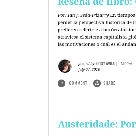
Reseña de libro:
Por: Ian J. Seda-Irizarry
En tiempos 
perder la perspectiva histórica de
prefieren referirse a burócratas in
atraviesa el sistema capitalista glo
las motivaciones o cuál es el anda
BETSY AVILA
posted by
|
1500pt
July 07, 2010
COMMENT
SHARE
1
Austeridade: Po