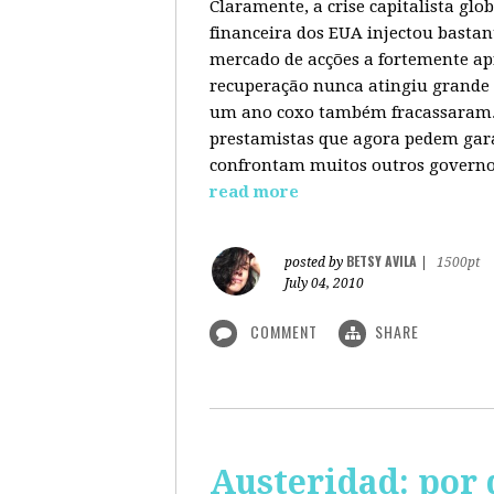
Claramente, a crise capitalista gl
financeira dos EUA injectou bastan
mercado de acções a fortemente ap
recuperação nunca atingiu grande 
um ano coxo também fracassaram. 
prestamistas que agora pedem gara
confrontam muitos outros governos
read more
BETSY AVILA
posted by
|
1500pt
July 04, 2010
COMMENT
SHARE
Austeridad: por 