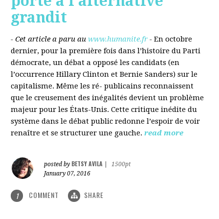
porté à l’alternative
grandit
- Cet article a paru au
www.humanite.fr
-
En octobre
dernier, pour la première fois dans l’histoire du Parti
démocrate, un débat a opposé les candidats (en
l’occurrence Hillary Clinton et Bernie Sanders) sur le
capitalisme. Même les ré- publicains reconnaissent
que le creusement des inégalités devient un problème
majeur pour les États-Unis. Cette critique inédite du
système dans le débat public redonne l’espoir de voir
renaître et se structurer une gauche.
read more
BETSY AVILA
posted by
|
1500pt
January 07, 2016
COMMENT
SHARE
1