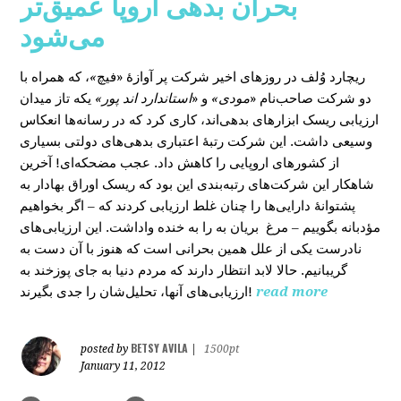
بحران بدهی اروپا عمیق‌تر
می‌شود
، که همراه با
»
در روزهای اخیر شرکت پر آوازۀ «فیچ
ریچارد وُلف
دو شرکت صاحب‌نام «
مودی»
و «
استاندارد اند پور»
یکه‌ تاز میدان
ارزیابی ریسک ابزارهای بدهی‌اند، کاری کرد که در رسانه‌ها انعکاس
وسیعی داشت. این شرکت رتبۀ اعتباری بدهی‌های دولتی بسیاری
از کشورهای اروپایی را کاهش داد. عجب مضحکه‌ای! آخرین
شاهکار این شرکت‌های رتبه‌بندی این بود که ریسک‌ اوراق بهادار به
پشتوانۀ دارایی‌‌ها را چنان غلط ارزیابی کردند که – اگر بخواهیم
مؤدبانه بگوییم – مرغ بریان به را به خنده واداشت. این ارزیابی‌های
نادرست یکی از علل همین بحرانی است که هنوز با آن دست به
گریبانیم. حالا لابد انتظار دارند که مردم دنیا به جای پوزخند به
ارزیابی‌های آنها، تحلیل‌‌شان را جدی بگیرند!
read more
BETSY AVILA
posted by
|
1500pt
January 11, 2012