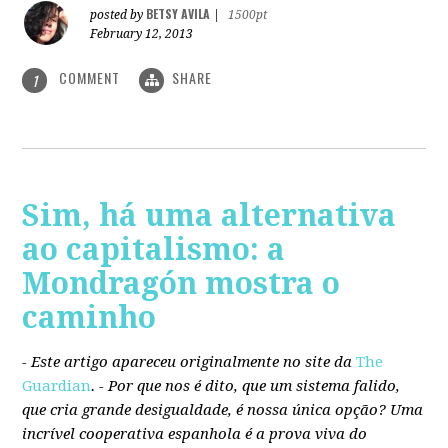
BETSY AVILA
posted by
|
1500pt
February 12, 2013
COMMENT
SHARE
1
Sim, há uma alternativa
ao capitalismo: a
Mondragón mostra o
caminho
- Este artigo apareceu originalmente no site da
The
Guardian
. -
Por que nos é dito, que um sistema falido,
que cria grande desigualdade, é nossa única opção? Uma
incrível cooperativa espanhola é a prova viva do