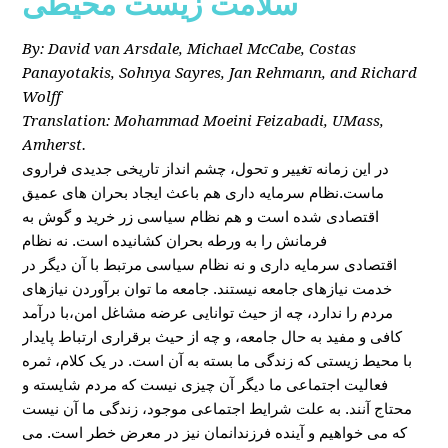
سلامت زیست محیطی
By: David van Arsdale, Michael McCabe, Costas
Panayotakis, Sohnya Sayres, Jan Rehmann, and Richard
Wolff
Translation: Mohammad Moeini Feizabadi, UMass,
Amherst.
در این زمانه تغییر و تحول، چشم انداز تاریخی جدیدی فراروی
ماست.نظام سرمایه داری هم باعث ایجاد بحران های عمیق
اقتصادی شده است و هم نظام سیاسی زر خرید و گوش به
فرمانش را به ورطه بحران کشانیده است. نه نظام
اقتصادی سرمایه داری و نه نظام سیاسی مرتبط با آن دیگر در
خدمت نیازهای جامعه نیستند. جامعه ما توان برآوردن نیازهای
مردم را ندارد، چه از حیث توانایی عرضه مشاغل امن،با درآمد
کافی و مفید به حال جامعه، و چه از حیث برقراری ارتباط پایدار
با محیط زیستی که زندگی ما بسته به آن است. در یک کلام، ثمره
فعالیت اجتماعی ما دیگر آن چیزی نیست که مردم شایسته و
محتاج آنند. به علت شرایط اجتماعی موجود، زندگی ما آن نیست
که می خواهیم و آینده فرزندانمان نیز در معرض خطر است. می