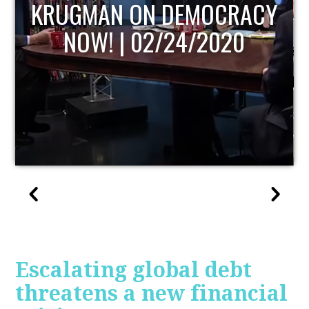
Y
UPDATE
Escalating global debt
threatens a new financial