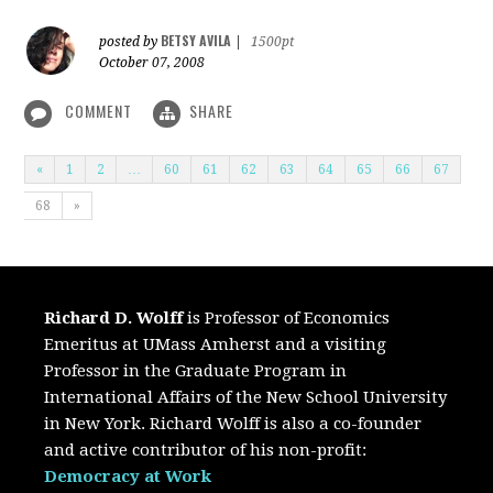
BETSY AVILA
posted by
|
1500pt
October 07, 2008
COMMENT
SHARE
«
1
2
…
60
61
62
63
64
65
66
67
68
»
Richard D. Wolff
is Professor of Economics
Emeritus at UMass Amherst and a visiting
Professor in the Graduate Program in
International Affairs of the New School University
in New York. Richard Wolff is also a co-founder
and active contributor of his non-profit:
Democracy at Work