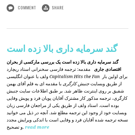
COMMENT
SHARE
گند سرمایه داری بالا زده است
گند سرمایه داری بالا زده است
یک بررسی مارکسی از بحران
اقتصادی جاری
مقدمه: ترجمه فارسی سخنرانی استاد ریچارد
ولف با عنوان انگلیسی
Capitalism Hits the Fan
برای اولین بار
از طریق وبسایت
جنبش کارگری
با مقدمه ای به قلم آقای بهمن
شفیق بر روی اینترنت ظاهر شد. بر طبق اطلاعات سایت جنبش
کارگری، ترجمه مذکور کار مشترک آقایان پویان فرد و پویش وفایی
بوده است. استاد ولف از طریق یکی از مراجعان فارسی زبان
وبسایت خود از وجود این ترجمه مطلع شد. آنچه در ذیل می خوانید
نسخه ترجمه شده آقایان فرد و وفایی است با اندکی ویرایش مجدد
و تصحیح.
read more