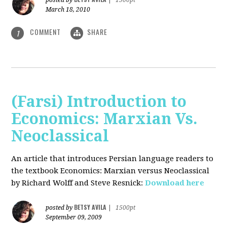
posted by
|
1500pt
March 18, 2010
COMMENT
SHARE
1
(Farsi) Introduction to
Economics: Marxian Vs.
Neoclassical
An article that introduces Persian language readers to
the textbook Economics: Marxian versus Neoclassical
by Richard Wolff and Steve Resnick:
Download here
BETSY AVILA
posted by
|
1500pt
September 09, 2009