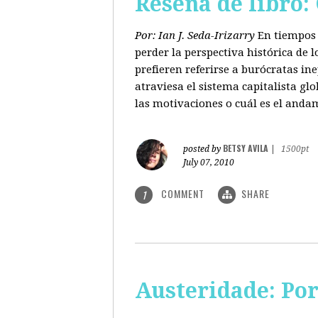
Reseña de libro:
Por: Ian J. Seda-Irizarry
En tiempos 
perder la perspectiva histórica de
prefieren referirse a burócratas in
atraviesa el sistema capitalista glo
las motivaciones o cuál es el anda
BETSY AVILA
posted by
|
1500pt
July 07, 2010
COMMENT
SHARE
1
Austeridade: Po