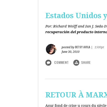
Estados Unidos y 
Por: Richard Wolff and Ian J. Seda-I
recuperación del producto intern
BETSY AVILA
posted by
|
1500pt
June 30, 2010
COMMENT
SHARE
RETOUR À MARX s
Asur fond de crise u cours du siècl