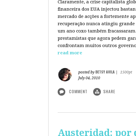
Claramente, a crise capitalista gl
financeira dos EUA injectou bastan
mercado de acções a fortemente ap
recuperação nunca atingiu grande 
um ano coxo também fracassaram. 
prestamistas que agora pedem gara
confrontam muitos outros governos
read more
BETSY AVILA
posted by
|
1500pt
July 04, 2010
COMMENT
SHARE
Austeridad: por 