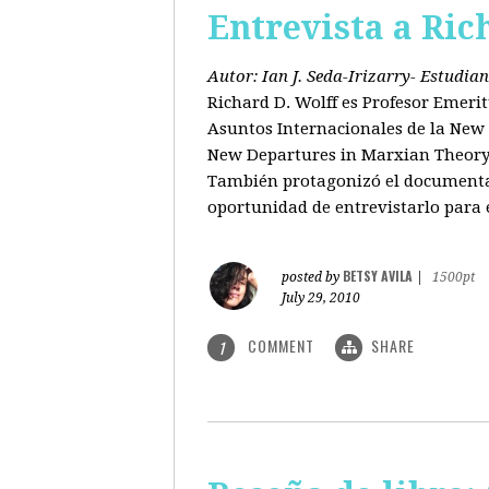
Entrevista a Ric
Autor: Ian J. Seda-Irizarry- Estudi
Richard D. Wolff es Profesor Emeri
Asuntos Internacionales de la New S
New Departures in Marxian Theory (
También protagonizó el documental
oportunidad de entrevistarlo para 
BETSY AVILA
posted by
|
1500pt
July 29, 2010
COMMENT
SHARE
1