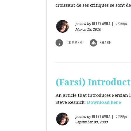
croissant de ses critiques se sont d
BETSY AVILA
posted by
|
1500pt
March 18, 2010
COMMENT
SHARE
1
(Farsi) Introduc
An article that introduces Persian
Steve Resnick:
Download here
BETSY AVILA
posted by
|
1500pt
September 09, 2009