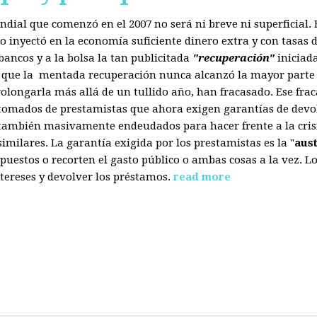
mundial que comenzó en el 2007 no será ni breve ni superficial
 inyectó en la economía suficiente dinero extra y con tasas d
ancos y a la bolsa la tan publicitada
"recuperación"
iniciad
s que la mentada recuperación nunca alcanzó la mayor parte 
olongarla más allá de un tullido año, han fracasado. Ese fra
 tomados de prestamistas que ahora exigen garantías de devol
también masivamente endeudados para hacer frente a la crisis
ilares. La garantía exigida por los prestamistas es la "
aus
uestos o recorten el gasto público o ambas cosas a la vez. 
tereses y devolver los préstamos.
read more