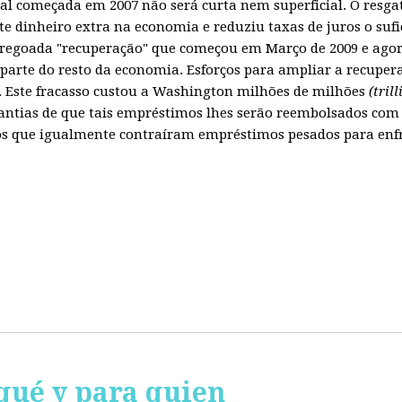
obal começada em 2007 não será curta nem superficial. O resg
te dinheiro extra na economia e reduziu taxas de juros o sufi
regoada "recuperação" que começou em Março de 2009 e agora
parte do resto da economia. Esforços para ampliar a recuper
Este fracasso custou a Washington milhões de milhões
(tril
ntias de que tais empréstimos lhes serão reembolsados com 
 que igualmente contraíram empréstimos pesados para enfren
qué y para quien