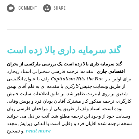
COMMENT
SHARE
گند سرمایه داری بالا زده است
گند سرمایه داری بالا زده است
یک بررسی مارکسی از بحران
اقتصادی جاری
مقدمه: ترجمه فارسی سخنرانی استاد ریچارد
ولف با عنوان انگلیسی
Capitalism Hits the Fan
برای اولین بار
از طریق وبسایت
جنبش کارگری
با مقدمه ای به قلم آقای بهمن
شفیق بر روی اینترنت ظاهر شد. بر طبق اطلاعات سایت جنبش
کارگری، ترجمه مذکور کار مشترک آقایان پویان فرد و پویش وفایی
بوده است. استاد ولف از طریق یکی از مراجعان فارسی زبان
وبسایت خود از وجود این ترجمه مطلع شد. آنچه در ذیل می خوانید
نسخه ترجمه شده آقایان فرد و وفایی است با اندکی ویرایش مجدد
و تصحیح.
read more