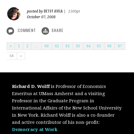
BETSY AVILA
posted by
|
1500pt
October 07, 2008
COMMENT
SHARE
«
1
2
…
60
61
62
63
64
65
66
67
68
»
Richard D. Wolff
is Professor of Economics
Emeritus at UMass Amherst and a visiting
Professor in the Graduate Program in
International Affairs of the New School University
in New York. Richard Wolff is also a co-founder
and active contributor of his non-profit:
Democracy at Work