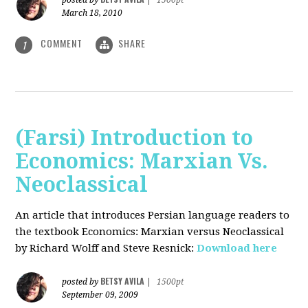
posted by
|
1500pt
March 18, 2010
COMMENT
SHARE
1
(Farsi) Introduction to
Economics: Marxian Vs.
Neoclassical
An article that introduces Persian language readers to
the textbook Economics: Marxian versus Neoclassical
by Richard Wolff and Steve Resnick:
Download here
BETSY AVILA
posted by
|
1500pt
September 09, 2009