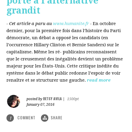
porté à l’alternative
grandit
- Cet article a paru au
www.humanite.fr
-
En octobre
dernier, pour la première fois dans l’histoire du Parti
démocrate, un débat a opposé les candidats (en
l’occurrence Hillary Clinton et Bernie Sanders) sur le
capitalisme. Même les ré- publicains reconnaissent
que le creusement des inégalités devient un problème
majeur pour les États-Unis. Cette critique inédite du
système dans le débat public redonne l’espoir de voir
renaître et se structurer une gauche.
read more
BETSY AVILA
posted by
|
1500pt
January 07, 2016
COMMENT
SHARE
1