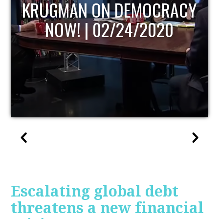
Y
UPDATE
Escalating global debt
threatens a new financial