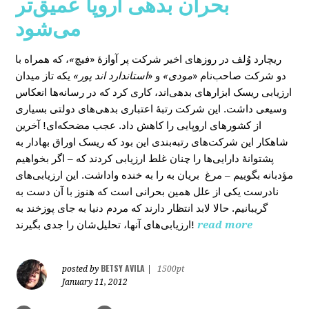
بحران بدهی اروپا عمیق‌تر
می‌شود
، که همراه با
»
در روزهای اخیر شرکت پر آوازۀ «فیچ
ریچارد وُلف
دو شرکت صاحب‌نام «
مودی»
و «
استاندارد اند پور»
یکه‌ تاز میدان
ارزیابی ریسک ابزارهای بدهی‌اند، کاری کرد که در رسانه‌ها انعکاس
وسیعی داشت. این شرکت رتبۀ اعتباری بدهی‌های دولتی بسیاری
از کشورهای اروپایی را کاهش داد. عجب مضحکه‌ای! آخرین
شاهکار این شرکت‌های رتبه‌بندی این بود که ریسک‌ اوراق بهادار به
پشتوانۀ دارایی‌‌ها را چنان غلط ارزیابی کردند که – اگر بخواهیم
مؤدبانه بگوییم – مرغ بریان به را به خنده واداشت. این ارزیابی‌های
نادرست یکی از علل همین بحرانی است که هنوز با آن دست به
گریبانیم. حالا لابد انتظار دارند که مردم دنیا به جای پوزخند به
ارزیابی‌های آنها، تحلیل‌‌شان را جدی بگیرند!
read more
BETSY AVILA
posted by
|
1500pt
January 11, 2012