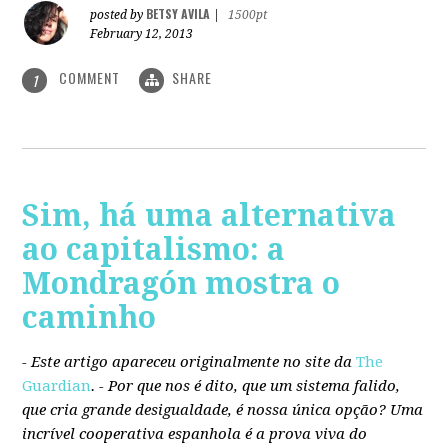
BETSY AVILA
posted by
|
1500pt
February 12, 2013
COMMENT
SHARE
1
Sim, há uma alternativa
ao capitalismo: a
Mondragón mostra o
caminho
- Este artigo apareceu originalmente no site da
The
Guardian
. -
Por que nos é dito, que um sistema falido,
que cria grande desigualdade, é nossa única opção? Uma
incrível cooperativa espanhola é a prova viva do