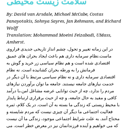
سلامت زیست محیطی
By: David van Arsdale, Michael McCabe, Costas
Panayotakis, Sohnya Sayres, Jan Rehmann, and Richard
Wolff
Translation: Mohammad Moeini Feizabadi, UMass,
Amherst.
در این زمانه تغییر و تحول، چشم انداز تاریخی جدیدی فراروی
ماست.نظام سرمایه داری هم باعث ایجاد بحران های عمیق
اقتصادی شده است و هم نظام سیاسی زر خرید و گوش به
فرمانش را به ورطه بحران کشانیده است. نه نظام
اقتصادی سرمایه داری و نه نظام سیاسی مرتبط با آن دیگر در
خدمت نیازهای جامعه نیستند. جامعه ما توان برآوردن نیازهای
مردم را ندارد، چه از حیث توانایی عرضه مشاغل امن،با درآمد
کافی و مفید به حال جامعه، و چه از حیث برقراری ارتباط پایدار
با محیط زیستی که زندگی ما بسته به آن است. در یک کلام، ثمره
فعالیت اجتماعی ما دیگر آن چیزی نیست که مردم شایسته و
محتاج آنند. به علت شرایط اجتماعی موجود، زندگی ما آن نیست
که می خواهیم و آینده فرزندانمان نیز در معرض خطر است. می