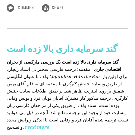
COMMENT
SHARE
گند سرمایه داری بالا زده است
گند سرمایه داری بالا زده است
یک بررسی مارکسی از بحران
اقتصادی جاری
مقدمه: ترجمه فارسی سخنرانی استاد ریچارد
ولف با عنوان انگلیسی
Capitalism Hits the Fan
برای اولین بار
از طریق وبسایت
جنبش کارگری
با مقدمه ای به قلم آقای بهمن
شفیق بر روی اینترنت ظاهر شد. بر طبق اطلاعات سایت جنبش
کارگری، ترجمه مذکور کار مشترک آقایان پویان فرد و پویش وفایی
بوده است. استاد ولف از طریق یکی از مراجعان فارسی زبان
وبسایت خود از وجود این ترجمه مطلع شد. آنچه در ذیل می خوانید
نسخه ترجمه شده آقایان فرد و وفایی است با اندکی ویرایش مجدد
و تصحیح.
read more