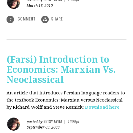
posted by
|
1500pt
March 18, 2010
COMMENT
SHARE
1
(Farsi) Introduction to
Economics: Marxian Vs.
Neoclassical
An article that introduces Persian language readers to
the textbook Economics: Marxian versus Neoclassical
by Richard Wolff and Steve Resnick:
Download here
BETSY AVILA
posted by
|
1500pt
September 09, 2009