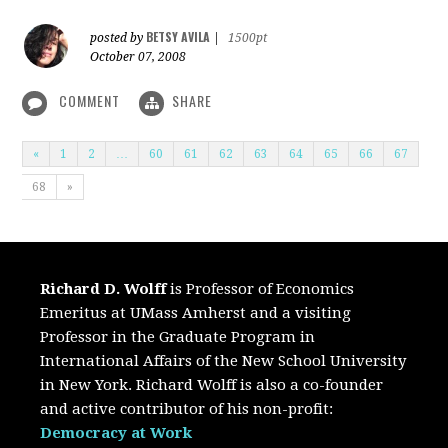
BETSY AVILA
posted by
|
1500pt
October 07, 2008
COMMENT
SHARE
«
1
2
…
60
61
62
63
64
65
66
67
68
»
Richard D. Wolff
is Professor of Economics
Emeritus at UMass Amherst and a visiting
Professor in the Graduate Program in
International Affairs of the New School University
in New York. Richard Wolff is also a co-founder
and active contributor of his non-profit:
Democracy at Work