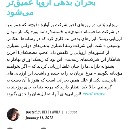
بحران بدهی اروپا عمیق‌تر
می‌شود
، که همراه با
»
در روزهای اخیر شرکت پر آوازۀ «فیچ
ریچارد وُلف
دو شرکت صاحب‌نام «
مودی»
و «
استاندارد اند پور»
یکه‌ تاز میدان
ارزیابی ریسک ابزارهای بدهی‌اند، کاری کرد که در رسانه‌ها انعکاس
وسیعی داشت. این شرکت رتبۀ اعتباری بدهی‌های دولتی بسیاری
از کشورهای اروپایی را کاهش داد. عجب مضحکه‌ای! آخرین
شاهکار این شرکت‌های رتبه‌بندی این بود که ریسک‌ اوراق بهادار به
پشتوانۀ دارایی‌‌ها را چنان غلط ارزیابی کردند که – اگر بخواهیم
مؤدبانه بگوییم – مرغ بریان به را به خنده واداشت. این ارزیابی‌های
نادرست یکی از علل همین بحرانی است که هنوز با آن دست به
گریبانیم. حالا لابد انتظار دارند که مردم دنیا به جای پوزخند به
ارزیابی‌های آنها، تحلیل‌‌شان را جدی بگیرند!
read more
BETSY AVILA
posted by
|
1500pt
January 11, 2012