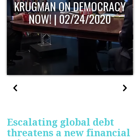
Y
UPDATE
Escalating global debt
threatens a new financial