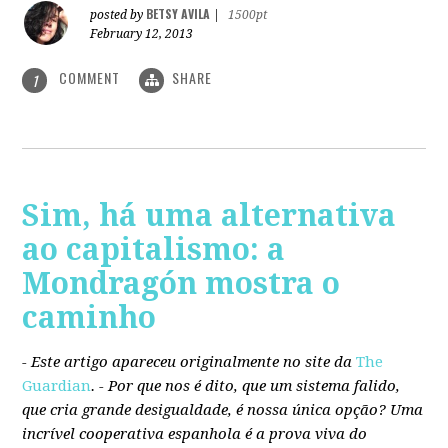
BETSY AVILA
posted by
|
1500pt
February 12, 2013
COMMENT
SHARE
1
Sim, há uma alternativa
ao capitalismo: a
Mondragón mostra o
caminho
- Este artigo apareceu originalmente no site da
The
Guardian
. -
Por que nos é dito, que um sistema falido,
que cria grande desigualdade, é nossa única opção? Uma
incrível cooperativa espanhola é a prova viva do