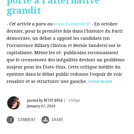
porté à l’alternative
grandit
- Cet article a paru au
www.humanite.fr
-
En octobre
dernier, pour la première fois dans l’histoire du Parti
démocrate, un débat a opposé les candidats (en
l’occurrence Hillary Clinton et Bernie Sanders) sur le
capitalisme. Même les ré- publicains reconnaissent
que le creusement des inégalités devient un problème
majeur pour les États-Unis. Cette critique inédite du
système dans le débat public redonne l’espoir de voir
renaître et se structurer une gauche.
read more
BETSY AVILA
posted by
|
1500pt
January 07, 2016
COMMENT
SHARE
1