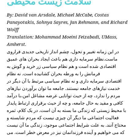
سلامت زیست محیطی
By: David van Arsdale, Michael McCabe, Costas
Panayotakis, Sohnya Sayres, Jan Rehmann, and Richard
Wolff
Translation: Mohammad Moeini Feizabadi, UMass,
Amherst.
در این زمانه تغییر و تحول، چشم انداز تاریخی جدیدی فراروی
ماست.نظام سرمایه داری هم باعث ایجاد بحران های عمیق
اقتصادی شده است و هم نظام سیاسی زر خرید و گوش به
فرمانش را به ورطه بحران کشانیده است. نه نظام
اقتصادی سرمایه داری و نه نظام سیاسی مرتبط با آن دیگر در
خدمت نیازهای جامعه نیستند. جامعه ما توان برآوردن نیازهای
مردم را ندارد، چه از حیث توانایی عرضه مشاغل امن،با درآمد
کافی و مفید به حال جامعه، و چه از حیث برقراری ارتباط پایدار
با محیط زیستی که زندگی ما بسته به آن است. در یک کلام، ثمره
فعالیت اجتماعی ما دیگر آن چیزی نیست که مردم شایسته و
محتاج آنند. به علت شرایط اجتماعی موجود، زندگی ما آن نیست
که می خواهیم و آینده فرزندانمان نیز در معرض خطر است. می