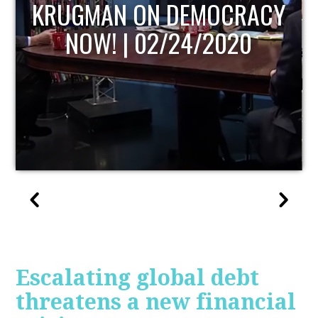
 DEMOCRACY
UPDATE
/24/2020
Escalating global debt
threatens a new financial