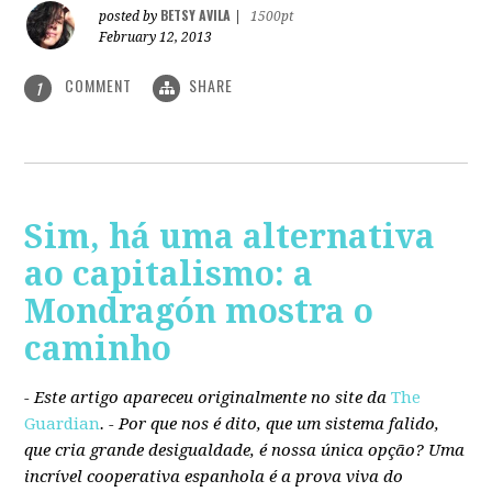
BETSY AVILA
posted by
|
1500pt
February 12, 2013
COMMENT
SHARE
1
Sim, há uma alternativa
ao capitalismo: a
Mondragón mostra o
caminho
- Este artigo apareceu originalmente no site da
The
Guardian
. -
Por que nos é dito, que um sistema falido,
que cria grande desigualdade, é nossa única opção? Uma
incrível cooperativa espanhola é a prova viva do