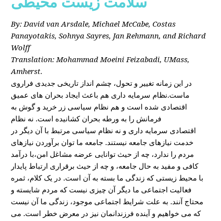
سلامت زیست محیطی
By: David van Arsdale, Michael McCabe, Costas
Panayotakis, Sohnya Sayres, Jan Rehmann, and Richard
Wolff
Translation: Mohammad Moeini Feizabadi, UMass,
Amherst.
در این زمانه تغییر و تحول، چشم انداز تاریخی جدیدی فراروی
ماست.نظام سرمایه داری هم باعث ایجاد بحران های عمیق
اقتصادی شده است و هم نظام سیاسی زر خرید و گوش به
فرمانش را به ورطه بحران کشانیده است. نه نظام
اقتصادی سرمایه داری و نه نظام سیاسی مرتبط با آن دیگر در
خدمت نیازهای جامعه نیستند. جامعه ما توان برآوردن نیازهای
مردم را ندارد، چه از حیث توانایی عرضه مشاغل امن،با درآمد
کافی و مفید به حال جامعه، و چه از حیث برقراری ارتباط پایدار
با محیط زیستی که زندگی ما بسته به آن است. در یک کلام، ثمره
فعالیت اجتماعی ما دیگر آن چیزی نیست که مردم شایسته و
محتاج آنند. به علت شرایط اجتماعی موجود، زندگی ما آن نیست
که می خواهیم و آینده فرزندانمان نیز در معرض خطر است. می