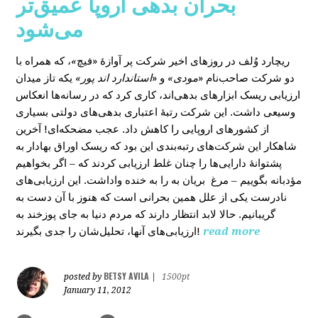
بحران بدهی اروپا عمیق‌تر
می‌شود
، که همراه با
»
در روزهای اخیر شرکت پر آوازۀ «فیچ
ریچارد وُلف
دو شرکت صاحب‌نام «
مودی»
و «
استاندارد اند پور»
یکه‌ تاز میدان
ارزیابی ریسک ابزارهای بدهی‌اند، کاری کرد که در رسانه‌ها انعکاس
وسیعی داشت. این شرکت رتبۀ اعتباری بدهی‌های دولتی بسیاری
از کشورهای اروپایی را کاهش داد. عجب مضحکه‌ای! آخرین
شاهکار این شرکت‌های رتبه‌بندی این بود که ریسک‌ اوراق بهادار به
پشتوانۀ دارایی‌‌ها را چنان غلط ارزیابی کردند که – اگر بخواهیم
مؤدبانه بگوییم – مرغ بریان به را به خنده واداشت. این ارزیابی‌های
نادرست یکی از علل همین بحرانی است که هنوز با آن دست به
گریبانیم. حالا لابد انتظار دارند که مردم دنیا به جای پوزخند به
ارزیابی‌های آنها، تحلیل‌‌شان را جدی بگیرند!
read more
BETSY AVILA
posted by
|
1500pt
January 11, 2012