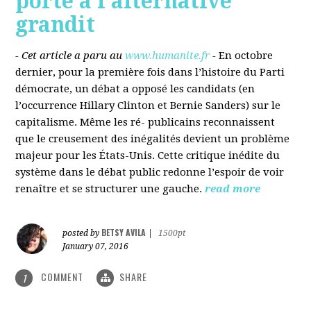
porté à l’alternative
grandit
- Cet article a paru au
www.humanite.fr
-
En octobre
dernier, pour la première fois dans l’histoire du Parti
démocrate, un débat a opposé les candidats (en
l’occurrence Hillary Clinton et Bernie Sanders) sur le
capitalisme. Même les ré- publicains reconnaissent
que le creusement des inégalités devient un problème
majeur pour les États-Unis. Cette critique inédite du
système dans le débat public redonne l’espoir de voir
renaître et se structurer une gauche.
read more
BETSY AVILA
posted by
|
1500pt
January 07, 2016
COMMENT
SHARE
1