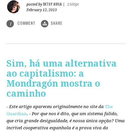
BETSY AVILA
posted by
|
1500pt
February 12, 2013
COMMENT
SHARE
1
Sim, há uma alternativa
ao capitalismo: a
Mondragón mostra o
caminho
- Este artigo apareceu originalmente no site da
The
Guardian
. -
Por que nos é dito, que um sistema falido,
que cria grande desigualdade, é nossa única opção? Uma
incrível cooperativa espanhola é a prova viva do