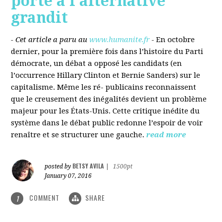
porté à l’alternative
grandit
- Cet article a paru au
www.humanite.fr
-
En octobre
dernier, pour la première fois dans l’histoire du Parti
démocrate, un débat a opposé les candidats (en
l’occurrence Hillary Clinton et Bernie Sanders) sur le
capitalisme. Même les ré- publicains reconnaissent
que le creusement des inégalités devient un problème
majeur pour les États-Unis. Cette critique inédite du
système dans le débat public redonne l’espoir de voir
renaître et se structurer une gauche.
read more
BETSY AVILA
posted by
|
1500pt
January 07, 2016
COMMENT
SHARE
1