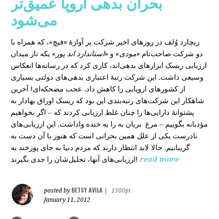
بحران بدهی اروپا عمیق‌تر
می‌شود
، که همراه با
»
در روزهای اخیر شرکت پر آوازۀ «فیچ
ریچارد وُلف
دو شرکت صاحب‌نام «
مودی»
و «
استاندارد اند پور»
یکه‌ تاز میدان
ارزیابی ریسک ابزارهای بدهی‌اند، کاری کرد که در رسانه‌ها انعکاس
وسیعی داشت. این شرکت رتبۀ اعتباری بدهی‌های دولتی بسیاری
از کشورهای اروپایی را کاهش داد. عجب مضحکه‌ای! آخرین
شاهکار این شرکت‌های رتبه‌بندی این بود که ریسک‌ اوراق بهادار به
پشتوانۀ دارایی‌‌ها را چنان غلط ارزیابی کردند که – اگر بخواهیم
مؤدبانه بگوییم – مرغ بریان به را به خنده واداشت. این ارزیابی‌های
نادرست یکی از علل همین بحرانی است که هنوز با آن دست به
گریبانیم. حالا لابد انتظار دارند که مردم دنیا به جای پوزخند به
ارزیابی‌های آنها، تحلیل‌‌شان را جدی بگیرند!
read more
BETSY AVILA
posted by
|
1500pt
January 11, 2012