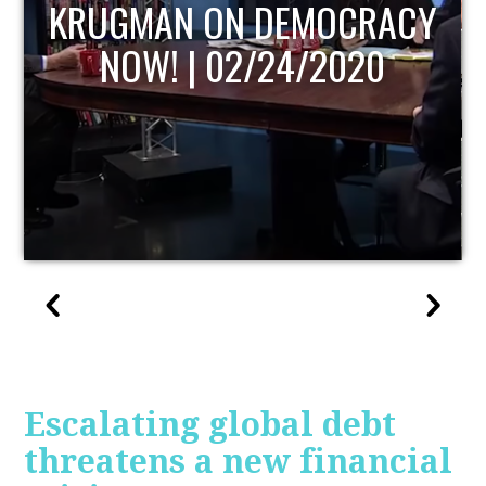
Y
UPDATE
Escalating global debt
threatens a new financial