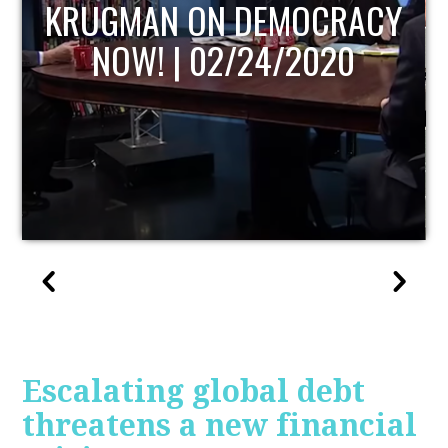
CY
UPDATE
Escalating global debt
threatens a new financial