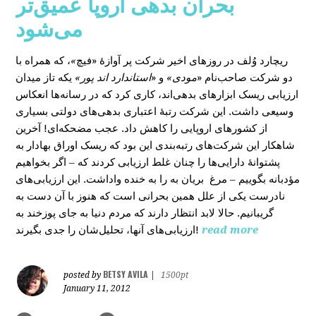
بحران بدهی اروپا عمیق‌تر
می‌شود
، که همراه با
»
در روزهای اخیر شرکت پر آوازۀ «فیچ
ریچارد وُلف
دو شرکت صاحب‌نام «
مودی»
و «
استاندارد اند پور»
یکه‌ تاز میدان
ارزیابی ریسک ابزارهای بدهی‌اند، کاری کرد که در رسانه‌ها انعکاس
وسیعی داشت. این شرکت رتبۀ اعتباری بدهی‌های دولتی بسیاری
از کشورهای اروپایی را کاهش داد. عجب مضحکه‌ای! آخرین
شاهکار این شرکت‌های رتبه‌بندی این بود که ریسک‌ اوراق بهادار به
پشتوانۀ دارایی‌‌ها را چنان غلط ارزیابی کردند که – اگر بخواهیم
مؤدبانه بگوییم – مرغ بریان به را به خنده واداشت. این ارزیابی‌های
نادرست یکی از علل همین بحرانی است که هنوز با آن دست به
گریبانیم. حالا لابد انتظار دارند که مردم دنیا به جای پوزخند به
ارزیابی‌های آنها، تحلیل‌‌شان را جدی بگیرند!
read more
BETSY AVILA
posted by
|
1500pt
January 11, 2012