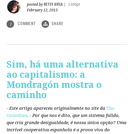
BETSY AVILA
posted by
|
1500pt
February 12, 2013
COMMENT
SHARE
1
Sim, há uma alternativa
ao capitalismo: a
Mondragón mostra o
caminho
- Este artigo apareceu originalmente no site da
The
Guardian
. -
Por que nos é dito, que um sistema falido,
que cria grande desigualdade, é nossa única opção? Uma
incrível cooperativa espanhola é a prova viva do