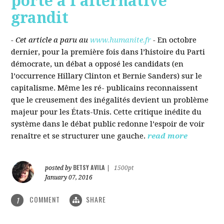
porté à l’alternative
grandit
- Cet article a paru au
www.humanite.fr
-
En octobre
dernier, pour la première fois dans l’histoire du Parti
démocrate, un débat a opposé les candidats (en
l’occurrence Hillary Clinton et Bernie Sanders) sur le
capitalisme. Même les ré- publicains reconnaissent
que le creusement des inégalités devient un problème
majeur pour les États-Unis. Cette critique inédite du
système dans le débat public redonne l’espoir de voir
renaître et se structurer une gauche.
read more
BETSY AVILA
posted by
|
1500pt
January 07, 2016
COMMENT
SHARE
1