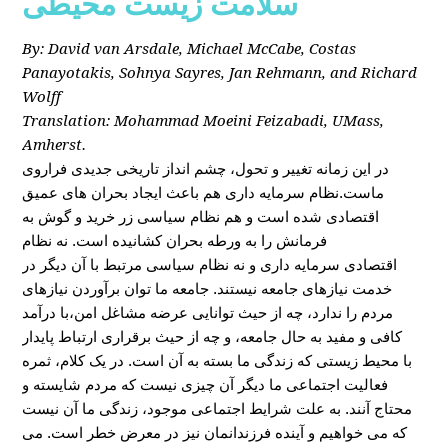
سلامت زیست محیطی
By: David van Arsdale, Michael McCabe, Costas
Panayotakis, Sohnya Sayres, Jan Rehmann, and Richard
Wolff
Translation: Mohammad Moeini Feizabadi, UMass,
Amherst.
در این زمانه تغییر و تحول، چشم انداز تاریخی جدیدی فراروی
ماست.نظام سرمایه داری هم باعث ایجاد بحران های عمیق
اقتصادی شده است و هم نظام سیاسی زر خرید و گوش به
فرمانش را به ورطه بحران کشانیده است. نه نظام
اقتصادی سرمایه داری و نه نظام سیاسی مرتبط با آن دیگر در
خدمت نیازهای جامعه نیستند. جامعه ما توان برآوردن نیازهای
مردم را ندارد، چه از حیث توانایی عرضه مشاغل امن،با درآمد
کافی و مفید به حال جامعه، و چه از حیث برقراری ارتباط پایدار
با محیط زیستی که زندگی ما بسته به آن است. در یک کلام، ثمره
فعالیت اجتماعی ما دیگر آن چیزی نیست که مردم شایسته و
محتاج آنند. به علت شرایط اجتماعی موجود، زندگی ما آن نیست
که می خواهیم و آینده فرزندانمان نیز در معرض خطر است. می