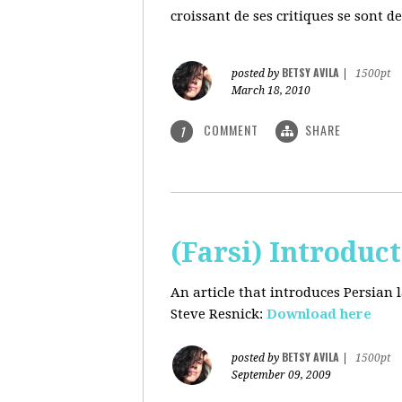
croissant de ses critiques se sont d
BETSY AVILA
posted by
|
1500pt
March 18, 2010
COMMENT
SHARE
1
(Farsi) Introduc
An article that introduces Persian
Steve Resnick:
Download here
BETSY AVILA
posted by
|
1500pt
September 09, 2009