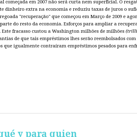
obal começada em 2007 não será curta nem superficial. O resg
te dinheiro extra na economia e reduziu taxas de juros o sufi
regoada "recuperação" que começou em Março de 2009 e agora
parte do resto da economia. Esforços para ampliar a recuper
Este fracasso custou a Washington milhões de milhões
(tril
ntias de que tais empréstimos lhes serão reembolsados com 
 que igualmente contraíram empréstimos pesados para enfren
qué y para quien