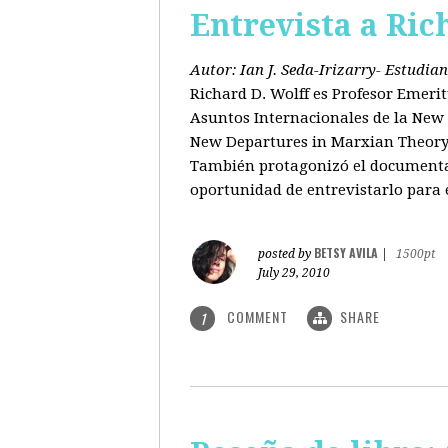
Entrevista a Ric
Autor: Ian J. Seda-Irizarry- Estudi
Richard D. Wolff es Profesor Emeri
Asuntos Internacionales de la New S
New Departures in Marxian Theory (
También protagonizó el documental
oportunidad de entrevistarlo para 
BETSY AVILA
posted by
|
1500pt
July 29, 2010
COMMENT
SHARE
1