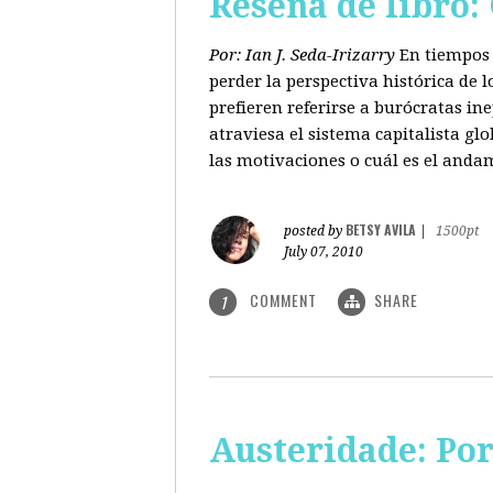
Reseña de libro:
Por: Ian J. Seda-Irizarry
En tiempos 
perder la perspectiva histórica de
prefieren referirse a burócratas in
atraviesa el sistema capitalista glo
las motivaciones o cuál es el anda
BETSY AVILA
posted by
|
1500pt
July 07, 2010
COMMENT
SHARE
1
Austeridade: Po