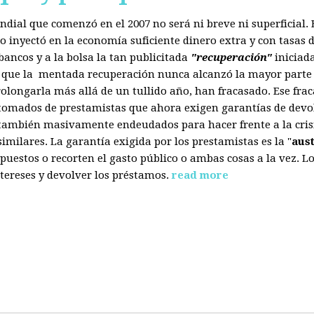
mundial que comenzó en el 2007 no será ni breve ni superficial
 inyectó en la economía suficiente dinero extra y con tasas d
ancos y a la bolsa la tan publicitada
"recuperación"
iniciad
s que la mentada recuperación nunca alcanzó la mayor parte 
olongarla más allá de un tullido año, han fracasado. Ese fra
 tomados de prestamistas que ahora exigen garantías de devol
también masivamente endeudados para hacer frente a la crisis
ilares. La garantía exigida por los prestamistas es la "
aus
uestos o recorten el gasto público o ambas cosas a la vez. 
tereses y devolver los préstamos.
read more