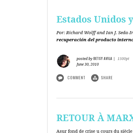
Estados Unidos y 
Por: Richard Wolff and Ian J. Seda-I
recuperación del producto intern
BETSY AVILA
posted by
|
1500pt
June 30, 2010
COMMENT
SHARE
RETOUR À MARX s
Asur fond de crise u cours du siècl