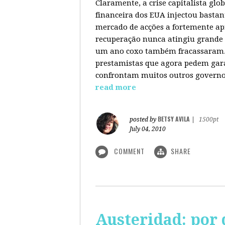
Claramente, a crise capitalista gl
financeira dos EUA injectou bastan
mercado de acções a fortemente ap
recuperação nunca atingiu grande 
um ano coxo também fracassaram. 
prestamistas que agora pedem gara
confrontam muitos outros governos
read more
BETSY AVILA
posted by
|
1500pt
July 04, 2010
COMMENT
SHARE
Austeridad: por 