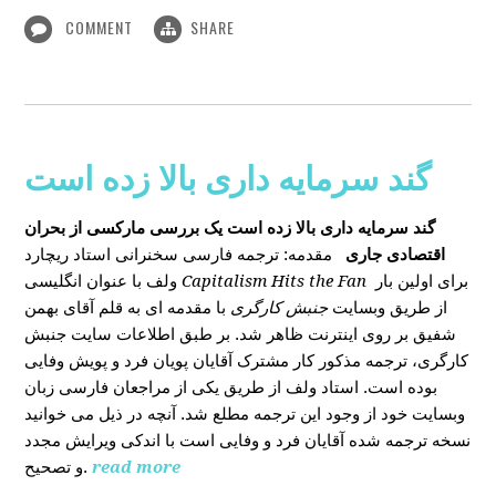
COMMENT
SHARE
گند سرمایه داری بالا زده است
گند سرمایه داری بالا زده است
یک بررسی مارکسی از بحران
اقتصادی جاری
مقدمه: ترجمه فارسی سخنرانی استاد ریچارد
ولف با عنوان انگلیسی
Capitalism Hits the Fan
برای اولین بار
از طریق وبسایت
جنبش کارگری
با مقدمه ای به قلم آقای بهمن
شفیق بر روی اینترنت ظاهر شد. بر طبق اطلاعات سایت جنبش
کارگری، ترجمه مذکور کار مشترک آقایان پویان فرد و پویش وفایی
بوده است. استاد ولف از طریق یکی از مراجعان فارسی زبان
وبسایت خود از وجود این ترجمه مطلع شد. آنچه در ذیل می خوانید
نسخه ترجمه شده آقایان فرد و وفایی است با اندکی ویرایش مجدد
و تصحیح.
read more