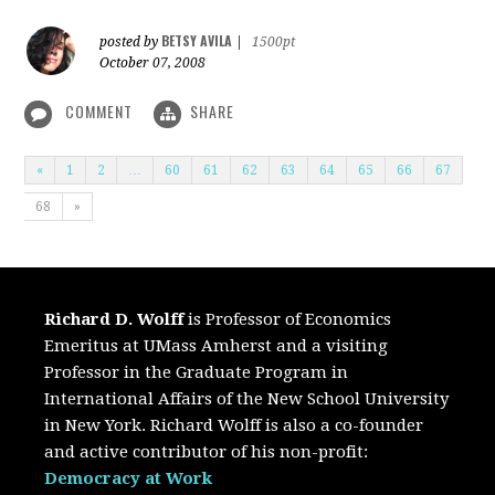
BETSY AVILA
posted by
|
1500pt
October 07, 2008
COMMENT
SHARE
«
1
2
…
60
61
62
63
64
65
66
67
68
»
Richard D. Wolff
is Professor of Economics
Emeritus at UMass Amherst and a visiting
Professor in the Graduate Program in
International Affairs of the New School University
in New York. Richard Wolff is also a co-founder
and active contributor of his non-profit:
Democracy at Work