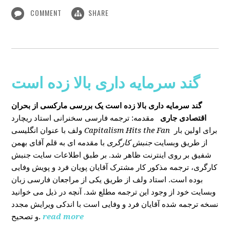
COMMENT
SHARE
گند سرمایه داری بالا زده است
گند سرمایه داری بالا زده است
یک بررسی مارکسی از بحران
اقتصادی جاری
مقدمه: ترجمه فارسی سخنرانی استاد ریچارد
ولف با عنوان انگلیسی
Capitalism Hits the Fan
برای اولین بار
از طریق وبسایت
جنبش کارگری
با مقدمه ای به قلم آقای بهمن
شفیق بر روی اینترنت ظاهر شد. بر طبق اطلاعات سایت جنبش
کارگری، ترجمه مذکور کار مشترک آقایان پویان فرد و پویش وفایی
بوده است. استاد ولف از طریق یکی از مراجعان فارسی زبان
وبسایت خود از وجود این ترجمه مطلع شد. آنچه در ذیل می خوانید
نسخه ترجمه شده آقایان فرد و وفایی است با اندکی ویرایش مجدد
و تصحیح.
read more