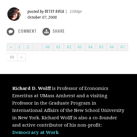
BETSY AVILA
posted by
|
1500pt
October 07, 2008
COMMENT
SHARE
«
1
2
…
60
61
62
63
64
65
66
67
68
»
Richard D. Wolff
is Professor of Economics
Emeritus at UMass Amherst and a visiting
Professor in the Graduate Program in
International Affairs of the New School University
in New York. Richard Wolff is also a co-founder
and active contributor of his non-profit:
Democracy at Work