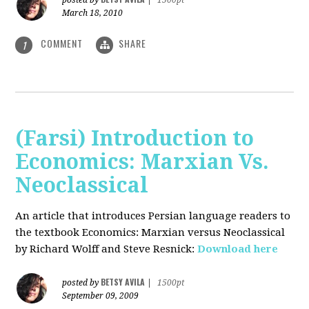
posted by
|
1500pt
March 18, 2010
COMMENT
SHARE
1
(Farsi) Introduction to
Economics: Marxian Vs.
Neoclassical
An article that introduces Persian language readers to
the textbook Economics: Marxian versus Neoclassical
by Richard Wolff and Steve Resnick:
Download here
BETSY AVILA
posted by
|
1500pt
September 09, 2009