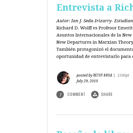
Entrevista a Ric
Autor: Ian J. Seda-Irizarry- Estudi
Richard D. Wolff es Profesor Emeri
Asuntos Internacionales de la New S
New Departures in Marxian Theory (
También protagonizó el documental
oportunidad de entrevistarlo para 
BETSY AVILA
posted by
|
1500pt
July 29, 2010
COMMENT
SHARE
1