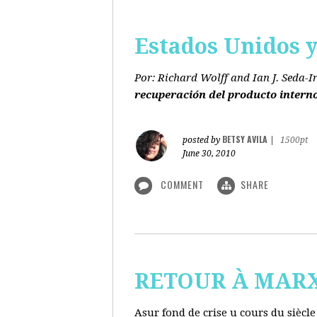
Estados Unidos y 
Por: Richard Wolff and Ian J. Seda-I
recuperación del producto intern
BETSY AVILA
posted by
|
1500pt
June 30, 2010
COMMENT
SHARE
RETOUR À MARX s
Asur fond de crise u cours du siècl