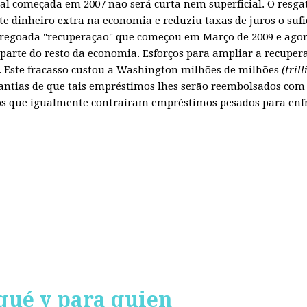
obal começada em 2007 não será curta nem superficial. O resg
te dinheiro extra na economia e reduziu taxas de juros o sufi
regoada "recuperação" que começou em Março de 2009 e agora
parte do resto da economia. Esforços para ampliar a recuper
Este fracasso custou a Washington milhões de milhões
(tril
ntias de que tais empréstimos lhes serão reembolsados com 
 que igualmente contraíram empréstimos pesados para enfren
qué y para quien