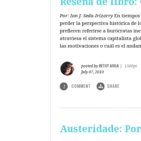
Reseña de libro:
Por: Ian J. Seda-Irizarry
En tiempos 
perder la perspectiva histórica de
prefieren referirse a burócratas in
atraviesa el sistema capitalista glo
las motivaciones o cuál es el anda
BETSY AVILA
posted by
|
1500pt
July 07, 2010
COMMENT
SHARE
1
Austeridade: Po