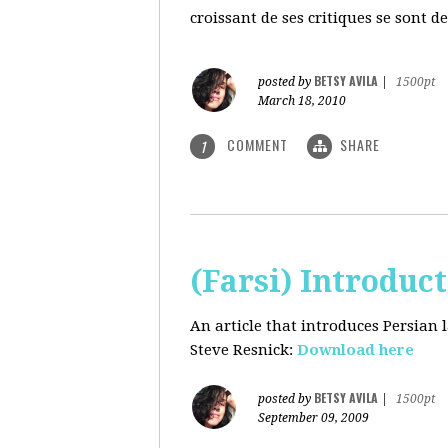
croissant de ses critiques se sont d
BETSY AVILA
posted by
|
1500pt
March 18, 2010
COMMENT
SHARE
1
(Farsi) Introduc
An article that introduces Persian
Steve Resnick:
Download here
BETSY AVILA
posted by
|
1500pt
September 09, 2009