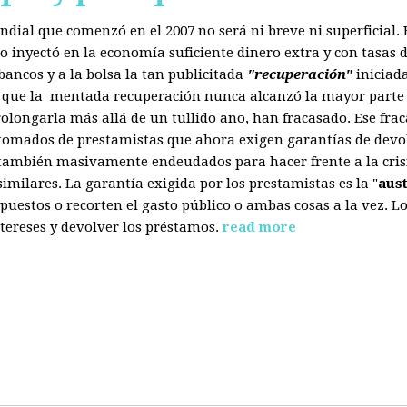
mundial que comenzó en el 2007 no será ni breve ni superficial
 inyectó en la economía suficiente dinero extra y con tasas d
ancos y a la bolsa la tan publicitada
"recuperación"
iniciad
s que la mentada recuperación nunca alcanzó la mayor parte 
olongarla más allá de un tullido año, han fracasado. Ese fra
 tomados de prestamistas que ahora exigen garantías de devol
también masivamente endeudados para hacer frente a la crisis
ilares. La garantía exigida por los prestamistas es la "
aus
uestos o recorten el gasto público o ambas cosas a la vez. 
tereses y devolver los préstamos.
read more