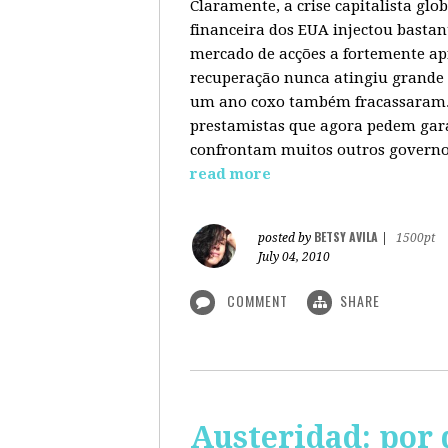
Claramente, a crise capitalista gl
financeira dos EUA injectou bastan
mercado de acções a fortemente ap
recuperação nunca atingiu grande 
um ano coxo também fracassaram. 
prestamistas que agora pedem gara
confrontam muitos outros governos
read more
BETSY AVILA
posted by
|
1500pt
July 04, 2010
COMMENT
SHARE
Austeridad: por 