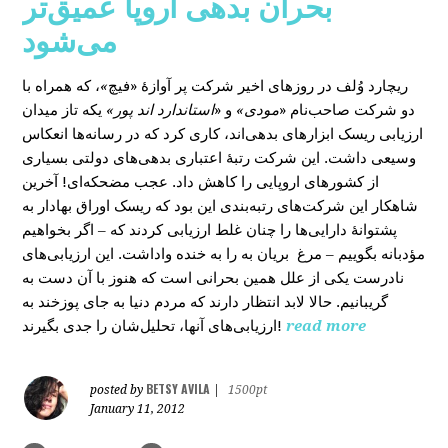
بحران بدهی اروپا عمیق‌تر
می‌شود
، که همراه با
»
در روزهای اخیر شرکت پر آوازۀ «فیچ
ریچارد وُلف
دو شرکت صاحب‌نام «
مودی»
و «
استاندارد اند پور»
یکه‌ تاز میدان
ارزیابی ریسک ابزارهای بدهی‌اند، کاری کرد که در رسانه‌ها انعکاس
وسیعی داشت. این شرکت رتبۀ اعتباری بدهی‌های دولتی بسیاری
از کشورهای اروپایی را کاهش داد. عجب مضحکه‌ای! آخرین
شاهکار این شرکت‌های رتبه‌بندی این بود که ریسک‌ اوراق بهادار به
پشتوانۀ دارایی‌‌ها را چنان غلط ارزیابی کردند که – اگر بخواهیم
مؤدبانه بگوییم – مرغ بریان به را به خنده واداشت. این ارزیابی‌های
نادرست یکی از علل همین بحرانی است که هنوز با آن دست به
گریبانیم. حالا لابد انتظار دارند که مردم دنیا به جای پوزخند به
ارزیابی‌های آنها، تحلیل‌‌شان را جدی بگیرند!
read more
BETSY AVILA
posted by
|
1500pt
January 11, 2012