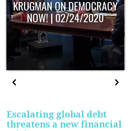
Y
UPDATE
Escalating global debt
threatens a new financial