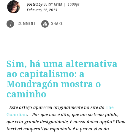
BETSY AVILA
posted by
|
1500pt
February 12, 2013
COMMENT
SHARE
1
Sim, há uma alternativa
ao capitalismo: a
Mondragón mostra o
caminho
- Este artigo apareceu originalmente no site da
The
Guardian
. -
Por que nos é dito, que um sistema falido,
que cria grande desigualdade, é nossa única opção? Uma
incrível cooperativa espanhola é a prova viva do