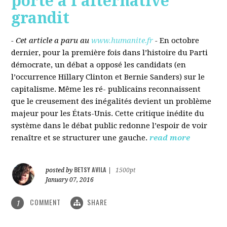
porté à l’alternative
grandit
- Cet article a paru au
www.humanite.fr
-
En octobre
dernier, pour la première fois dans l’histoire du Parti
démocrate, un débat a opposé les candidats (en
l’occurrence Hillary Clinton et Bernie Sanders) sur le
capitalisme. Même les ré- publicains reconnaissent
que le creusement des inégalités devient un problème
majeur pour les États-Unis. Cette critique inédite du
système dans le débat public redonne l’espoir de voir
renaître et se structurer une gauche.
read more
BETSY AVILA
posted by
|
1500pt
January 07, 2016
COMMENT
SHARE
1