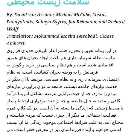
سلامت زیست محیطی
By: David van Arsdale, Michael McCabe, Costas
Panayotakis, Sohnya Sayres, Jan Rehmann, and Richard
Wolff
Translation: Mohammad Moeini Feizabadi, UMass,
Amherst.
در این زمانه تغییر و تحول، چشم انداز تاریخی جدیدی فراروی
ماست.نظام سرمایه داری هم باعث ایجاد بحران های عمیق
اقتصادی شده است و هم نظام سیاسی زر خرید و گوش به
فرمانش را به ورطه بحران کشانیده است. نه نظام
اقتصادی سرمایه داری و نه نظام سیاسی مرتبط با آن دیگر در
خدمت نیازهای جامعه نیستند. جامعه ما توان برآوردن نیازهای
مردم را ندارد، چه از حیث توانایی عرضه مشاغل امن،با درآمد
کافی و مفید به حال جامعه، و چه از حیث برقراری ارتباط پایدار
با محیط زیستی که زندگی ما بسته به آن است. در یک کلام، ثمره
فعالیت اجتماعی ما دیگر آن چیزی نیست که مردم شایسته و
محتاج آنند. به علت شرایط اجتماعی موجود، زندگی ما آن نیست
که می خواهیم و آینده فرزندانمان نیز در معرض خطر است. می