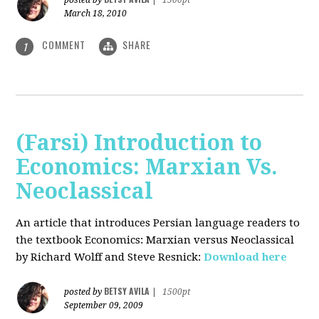
posted by
|
1500pt
March 18, 2010
COMMENT
SHARE
1
(Farsi) Introduction to
Economics: Marxian Vs.
Neoclassical
An article that introduces Persian language readers to
the textbook Economics: Marxian versus Neoclassical
by Richard Wolff and Steve Resnick:
Download here
BETSY AVILA
posted by
|
1500pt
September 09, 2009