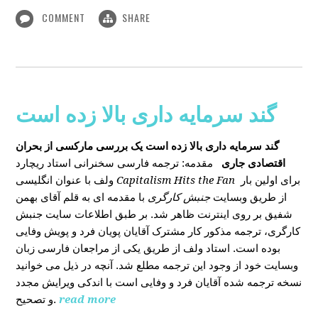
COMMENT
SHARE
گند سرمایه داری بالا زده است
گند سرمایه داری بالا زده است
یک بررسی مارکسی از بحران
اقتصادی جاری
مقدمه: ترجمه فارسی سخنرانی استاد ریچارد
ولف با عنوان انگلیسی
Capitalism Hits the Fan
برای اولین بار
از طریق وبسایت
جنبش کارگری
با مقدمه ای به قلم آقای بهمن
شفیق بر روی اینترنت ظاهر شد. بر طبق اطلاعات سایت جنبش
کارگری، ترجمه مذکور کار مشترک آقایان پویان فرد و پویش وفایی
بوده است. استاد ولف از طریق یکی از مراجعان فارسی زبان
وبسایت خود از وجود این ترجمه مطلع شد. آنچه در ذیل می خوانید
نسخه ترجمه شده آقایان فرد و وفایی است با اندکی ویرایش مجدد
و تصحیح.
read more