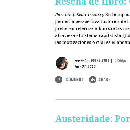
Reseña de libro:
Por: Ian J. Seda-Irizarry
En tiempos 
perder la perspectiva histórica de
prefieren referirse a burócratas in
atraviesa el sistema capitalista glo
las motivaciones o cuál es el anda
BETSY AVILA
posted by
|
1500pt
July 07, 2010
COMMENT
SHARE
1
Austeridade: Po