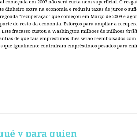
obal começada em 2007 não será curta nem superficial. O resg
te dinheiro extra na economia e reduziu taxas de juros o sufi
regoada "recuperação" que começou em Março de 2009 e agora
parte do resto da economia. Esforços para ampliar a recuper
Este fracasso custou a Washington milhões de milhões
(tril
ntias de que tais empréstimos lhes serão reembolsados com 
 que igualmente contraíram empréstimos pesados para enfren
qué y para quien