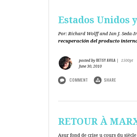
Estados Unidos y 
Por: Richard Wolff and Ian J. Seda-I
recuperación del producto intern
BETSY AVILA
posted by
|
1500pt
June 30, 2010
COMMENT
SHARE
RETOUR À MARX s
Asur fond de crise u cours du siècl