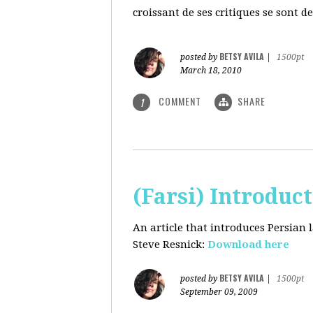
croissant de ses critiques se sont d
BETSY AVILA
posted by
|
1500pt
March 18, 2010
COMMENT
SHARE
1
(Farsi) Introduc
An article that introduces Persian
Steve Resnick:
Download here
BETSY AVILA
posted by
|
1500pt
September 09, 2009