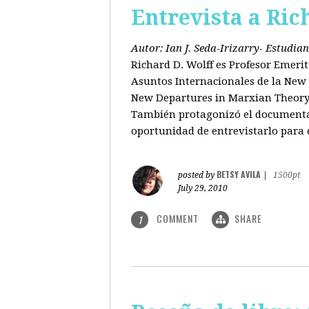
Entrevista a Ric
Autor: Ian J. Seda-Irizarry- Estudi
Richard D. Wolff es Profesor Emeri
Asuntos Internacionales de la New S
New Departures in Marxian Theory (
También protagonizó el documental
oportunidad de entrevistarlo para 
BETSY AVILA
posted by
|
1500pt
July 29, 2010
COMMENT
SHARE
1