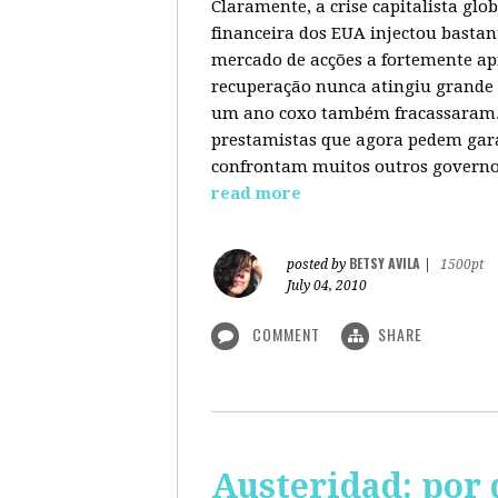
Claramente, a crise capitalista gl
financeira dos EUA injectou bastan
mercado de acções a fortemente ap
recuperação nunca atingiu grande 
um ano coxo também fracassaram. 
prestamistas que agora pedem gara
confrontam muitos outros governos
read more
BETSY AVILA
posted by
|
1500pt
July 04, 2010
COMMENT
SHARE
Austeridad: por 