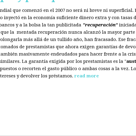
mundial que comenzó en el 2007 no será ni breve ni superficial
 inyectó en la economía suficiente dinero extra y con tasas d
ancos y a la bolsa la tan publicitada
"recuperación"
iniciad
s que la mentada recuperación nunca alcanzó la mayor parte 
olongarla más allá de un tullido año, han fracasado. Ese fra
 tomados de prestamistas que ahora exigen garantías de devol
también masivamente endeudados para hacer frente a la crisis
ilares. La garantía exigida por los prestamistas es la "
aus
uestos o recorten el gasto público o ambas cosas a la vez. 
tereses y devolver los préstamos.
read more