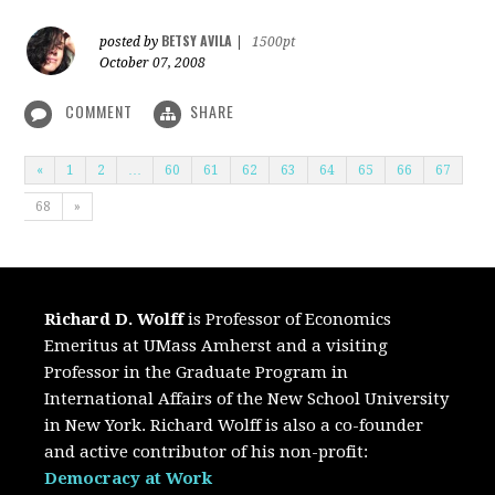
BETSY AVILA
posted by
|
1500pt
October 07, 2008
COMMENT
SHARE
«
1
2
…
60
61
62
63
64
65
66
67
68
»
Richard D. Wolff
is Professor of Economics
Emeritus at UMass Amherst and a visiting
Professor in the Graduate Program in
International Affairs of the New School University
in New York. Richard Wolff is also a co-founder
and active contributor of his non-profit:
Democracy at Work