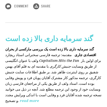
COMMENT
SHARE
گند سرمایه داری بالا زده است
گند سرمایه داری بالا زده است
یک بررسی مارکسی از بحران
اقتصادی جاری
مقدمه: ترجمه فارسی سخنرانی استاد ریچارد
ولف با عنوان انگلیسی
Capitalism Hits the Fan
برای اولین بار
از طریق وبسایت
جنبش کارگری
با مقدمه ای به قلم آقای بهمن
شفیق بر روی اینترنت ظاهر شد. بر طبق اطلاعات سایت جنبش
کارگری، ترجمه مذکور کار مشترک آقایان پویان فرد و پویش وفایی
بوده است. استاد ولف از طریق یکی از مراجعان فارسی زبان
وبسایت خود از وجود این ترجمه مطلع شد. آنچه در ذیل می خوانید
نسخه ترجمه شده آقایان فرد و وفایی است با اندکی ویرایش مجدد
و تصحیح.
read more