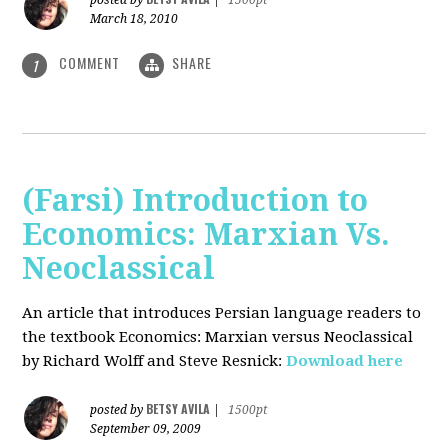
posted by
|
1500pt
March 18, 2010
COMMENT
SHARE
1
(Farsi) Introduction to
Economics: Marxian Vs.
Neoclassical
An article that introduces Persian language readers to
the textbook Economics: Marxian versus Neoclassical
by Richard Wolff and Steve Resnick:
Download here
BETSY AVILA
posted by
|
1500pt
September 09, 2009