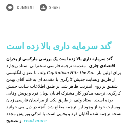
COMMENT
SHARE
گند سرمایه داری بالا زده است
گند سرمایه داری بالا زده است
یک بررسی مارکسی از بحران
اقتصادی جاری
مقدمه: ترجمه فارسی سخنرانی استاد ریچارد
ولف با عنوان انگلیسی
Capitalism Hits the Fan
برای اولین بار
از طریق وبسایت
جنبش کارگری
با مقدمه ای به قلم آقای بهمن
شفیق بر روی اینترنت ظاهر شد. بر طبق اطلاعات سایت جنبش
کارگری، ترجمه مذکور کار مشترک آقایان پویان فرد و پویش وفایی
بوده است. استاد ولف از طریق یکی از مراجعان فارسی زبان
وبسایت خود از وجود این ترجمه مطلع شد. آنچه در ذیل می خوانید
نسخه ترجمه شده آقایان فرد و وفایی است با اندکی ویرایش مجدد
و تصحیح.
read more