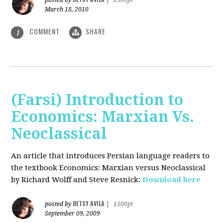
posted by
|
1500pt
March 18, 2010
COMMENT
SHARE
1
(Farsi) Introduction to
Economics: Marxian Vs.
Neoclassical
An article that introduces Persian language readers to
the textbook Economics: Marxian versus Neoclassical
by Richard Wolff and Steve Resnick:
Download here
BETSY AVILA
posted by
|
1500pt
September 09, 2009