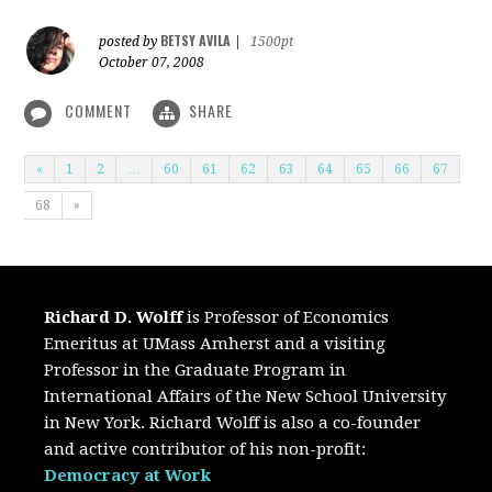
BETSY AVILA
posted by
|
1500pt
October 07, 2008
COMMENT
SHARE
«
1
2
…
60
61
62
63
64
65
66
67
68
»
Richard D. Wolff
is Professor of Economics
Emeritus at UMass Amherst and a visiting
Professor in the Graduate Program in
International Affairs of the New School University
in New York. Richard Wolff is also a co-founder
and active contributor of his non-profit:
Democracy at Work