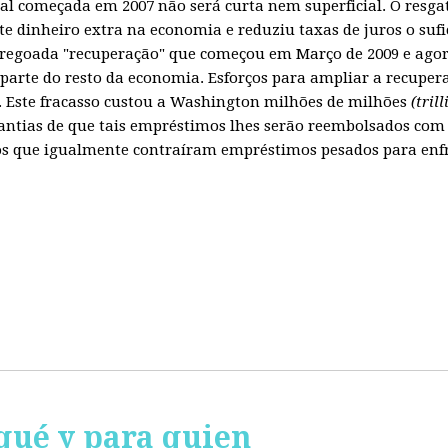
obal começada em 2007 não será curta nem superficial. O resg
te dinheiro extra na economia e reduziu taxas de juros o sufi
regoada "recuperação" que começou em Março de 2009 e agora
parte do resto da economia. Esforços para ampliar a recuper
Este fracasso custou a Washington milhões de milhões
(tril
ntias de que tais empréstimos lhes serão reembolsados com 
 que igualmente contraíram empréstimos pesados para enfren
qué y para quien