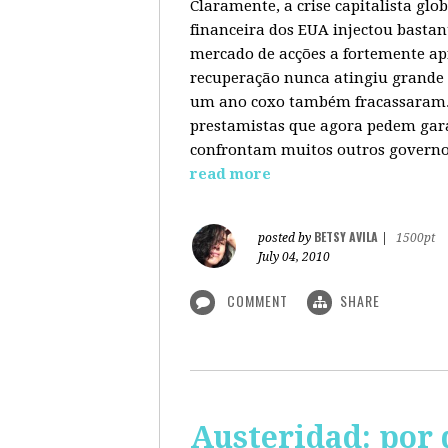
Claramente, a crise capitalista gl
financeira dos EUA injectou bastan
mercado de acções a fortemente ap
recuperação nunca atingiu grande 
um ano coxo também fracassaram. 
prestamistas que agora pedem gara
confrontam muitos outros governos
read more
BETSY AVILA
posted by
|
1500pt
July 04, 2010
COMMENT
SHARE
Austeridad: por 