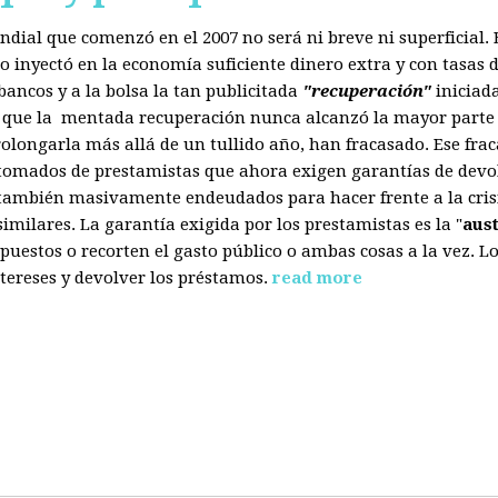
mundial que comenzó en el 2007 no será ni breve ni superficial
 inyectó en la economía suficiente dinero extra y con tasas d
ancos y a la bolsa la tan publicitada
"recuperación"
iniciad
s que la mentada recuperación nunca alcanzó la mayor parte 
olongarla más allá de un tullido año, han fracasado. Ese fra
 tomados de prestamistas que ahora exigen garantías de devol
también masivamente endeudados para hacer frente a la crisis
ilares. La garantía exigida por los prestamistas es la "
aus
uestos o recorten el gasto público o ambas cosas a la vez. 
tereses y devolver los préstamos.
read more