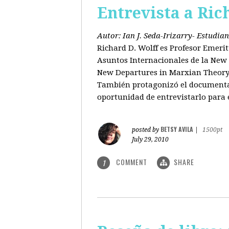
Entrevista a Ric
Autor: Ian J. Seda-Irizarry- Estudi
Richard D. Wolff es Profesor Emeri
Asuntos Internacionales de la New S
New Departures in Marxian Theory (
También protagonizó el documental
oportunidad de entrevistarlo para 
BETSY AVILA
posted by
|
1500pt
July 29, 2010
COMMENT
SHARE
1