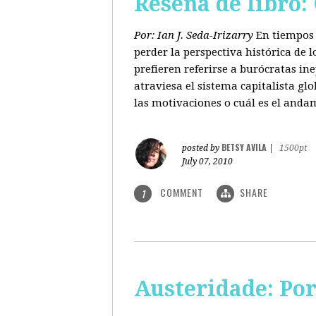
Reseña de libro:
Por: Ian J. Seda-Irizarry
En tiempos 
perder la perspectiva histórica de
prefieren referirse a burócratas in
atraviesa el sistema capitalista glo
las motivaciones o cuál es el anda
BETSY AVILA
posted by
|
1500pt
July 07, 2010
COMMENT
SHARE
1
Austeridade: Po