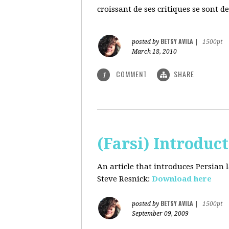
croissant de ses critiques se sont d
BETSY AVILA
posted by
|
1500pt
March 18, 2010
COMMENT
SHARE
1
(Farsi) Introduc
An article that introduces Persian
Steve Resnick:
Download here
BETSY AVILA
posted by
|
1500pt
September 09, 2009