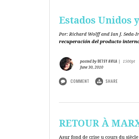
Estados Unidos y 
Por: Richard Wolff and Ian J. Seda-I
recuperación del producto intern
BETSY AVILA
posted by
|
1500pt
June 30, 2010
COMMENT
SHARE
RETOUR À MARX s
Asur fond de crise u cours du siècl