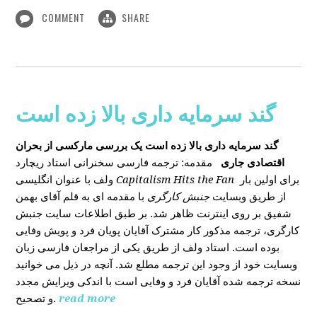
COMMENT
SHARE
گند سرمایه داری بالا زده است
گند سرمایه داری بالا زده است
یک بررسی مارکسی از بحران
اقتصادی جاری
مقدمه: ترجمه فارسی سخنرانی استاد ریچارد
ولف با عنوان انگلیسی
Capitalism Hits the Fan
برای اولین بار
از طریق وبسایت
جنبش کارگری
با مقدمه ای به قلم آقای بهمن
شفیق بر روی اینترنت ظاهر شد. بر طبق اطلاعات سایت جنبش
کارگری، ترجمه مذکور کار مشترک آقایان پویان فرد و پویش وفایی
بوده است. استاد ولف از طریق یکی از مراجعان فارسی زبان
وبسایت خود از وجود این ترجمه مطلع شد. آنچه در ذیل می خوانید
نسخه ترجمه شده آقایان فرد و وفایی است با اندکی ویرایش مجدد
و تصحیح.
read more