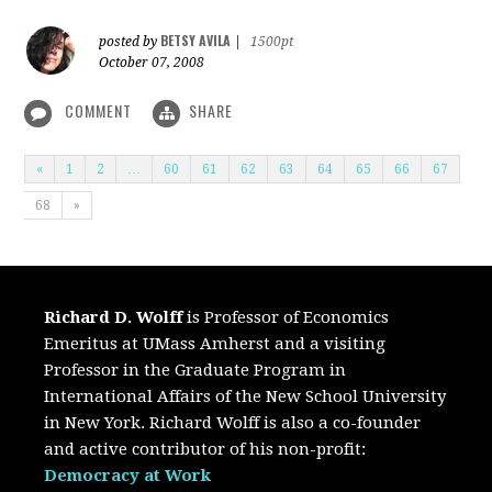
BETSY AVILA
posted by
|
1500pt
October 07, 2008
COMMENT
SHARE
«
1
2
…
60
61
62
63
64
65
66
67
68
»
Richard D. Wolff
is Professor of Economics
Emeritus at UMass Amherst and a visiting
Professor in the Graduate Program in
International Affairs of the New School University
in New York. Richard Wolff is also a co-founder
and active contributor of his non-profit:
Democracy at Work