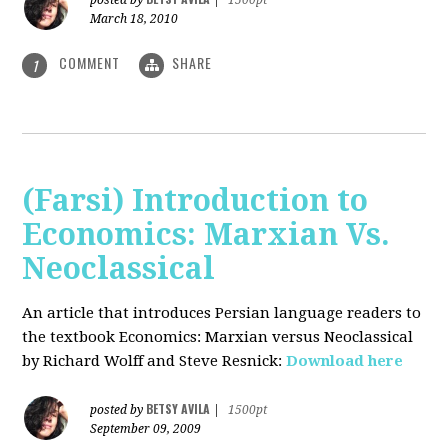
posted by
|
1500pt
March 18, 2010
COMMENT
SHARE
1
(Farsi) Introduction to
Economics: Marxian Vs.
Neoclassical
An article that introduces Persian language readers to
the textbook Economics: Marxian versus Neoclassical
by Richard Wolff and Steve Resnick:
Download here
BETSY AVILA
posted by
|
1500pt
September 09, 2009